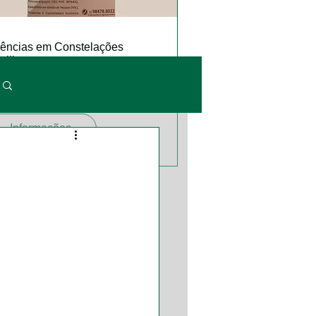
vências em Constelações
iliares
., 18 de mar.
Fonte do Ser
Login/Registre-se
is informações
Informações