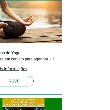
rso de Yoga
re em contato para agendar
Fonte do Ser
is informações
RSVP