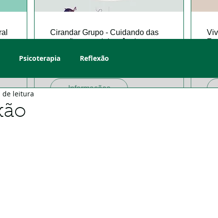
ral
Cirandar Grupo - Cuidando das
Vi
emoções na adolescência
Fam
r
seg., 25 de mar.
Fonte do Ser
seg
Psicoterapia
Reflexão
Mais informações
Ma
Informações
 de leitura
xão