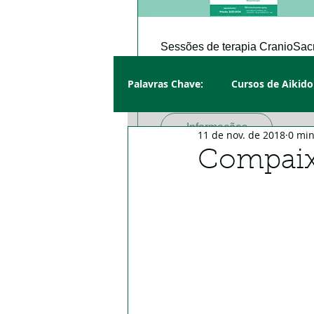
Sessões de terapia CranioSac
sex., 12 de abr.
Fonte do Se
Palavras Chave:
Cursos de Aikido
Mais informações
Informações
11 de nov. de 2018
0 min
Compai