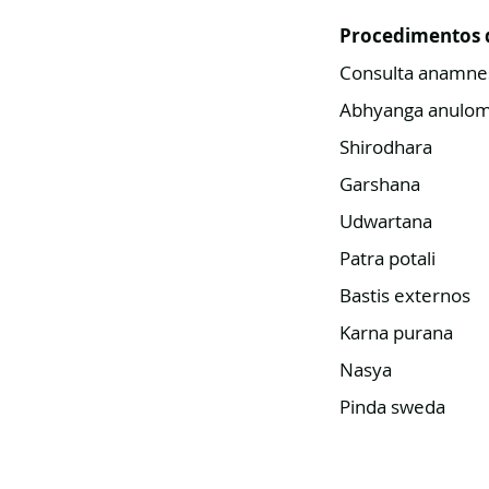
Procedimentos 
Consulta anamn
Abhyanga anulom
Shirodhara
Garshana
Udwartana
Patra potali
Bastis externos
Karna purana
Nasya
Pinda sweda