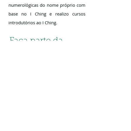
numerológicas do nome próprio com
base no I Ching e realizo cursos
introdutórios ao I Ching.
Faça parte da
nossa lista de E-
mails
Assine Já