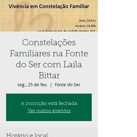
Constelações
Familiares na Fonte
do Ser com Laila
Bittar
seg., 25 de fev.
  |  
Fonte do Ser
A inscrição está fechada
Ver outros eventos
Horário e local