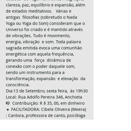
clareza, paz, equilíbrio e expansão, além 
de estados meditativos.   Várias e 
antigas  filosofias (sobretudo o Nada  
Yoga ou Yoga do Som) consideram que o 
Universo foi criado e é mantido através  
de vibrações. Tudo é movimento,  
energia, vibração  e som. Toda palavra 
sagrada emitida evoca uma comunhão 
energética com aquela frequência,  
gerando uma  força  dinâmica de 
conexão com o poder daquele som, 
sendo um instrumento para a 
transformação, expansão  e elevação  da 
consciência. 
Dia:13 de Setembro, sexta feira,  às 19h30
Local: Rua Adolfo Pereira 346, Anchieta  
🎼  Contribuição: R $ 35, 00, em dinheiro 
🔸 FACILITADORA: Cibele Oliveira (Meera) 
: Cantora, professora de canto, psicóloga 
e…
Mostrar mais